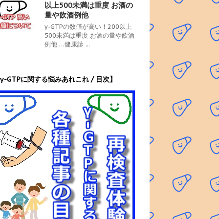
以上500未満は重度 お酒の
量や飲酒例他
γ-GTPの数値が高い！200以上
500未満は重度 お酒の量や飲酒
例他 …健康診 ...
γ-GTPに関する悩みあれこれ / 目次】