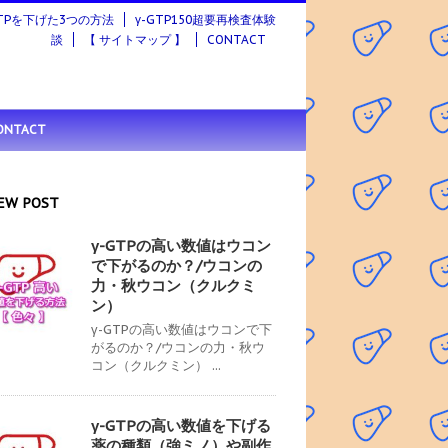
GTPを下げた3つの方法
γ-GTP150超要再検査体験
談
【 サイトマップ 】
CONTACT
ONTACT
EW POST
γ-GTPの高い数値はウコン
で下がるのか？/ウコンの
力・秋ウコン（クルクミ
ン）
γ-GTPの高い数値はウコンで下
がるのか？/ウコンの力・秋ウ
コン（クルクミン） ...
γ-GTPの高い数値を下げる
薬の種類（強ミノ）や副作