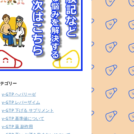
テゴリー
γ-GTP ヘパリーゼ
γ-GTP レバーザイム
γ-GTP 下げる サプリメント
γ-GTP 基準値について
γ-GTP 薬 副作用