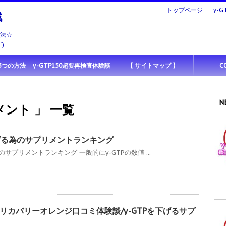
トップページ
γ-
戦
方法☆
)ゞ
た3つの方法
γ-GTP150超要再検査体験談
【 サイトマップ 】
C
N
メント 」 一覧
下げる為のサプリメントランキング
のサプリメントランキング 一般的にγ-GTPの数値 ...
リカバリーオレンジ口コミ体験談/γ-GTPを下げるサプ