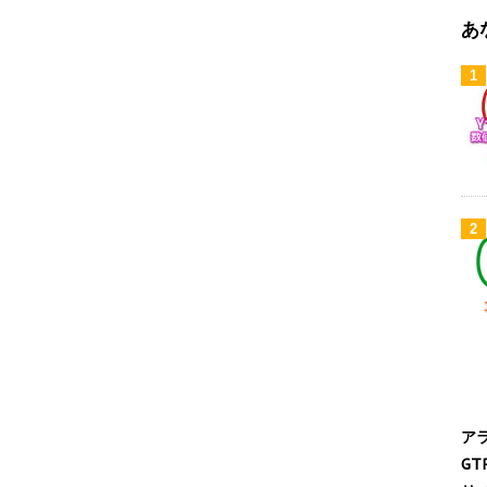
あ
1
2
ア
G