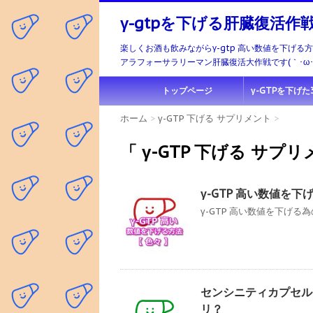
γ-gtpを下げる肝臓復活作
楽しくお酒も飲みながらγ-gtp 高い数値を下げる
アラフォーサラリーマン肝臓復活大作戦です(｀･ω･´
トップページ
γ-GTPを下げ
ホーム
>
γ-GTP 下げる サプリメント
>
「 γ-GTP 下げる サプリ
γ-GTP 高い数値を
γ-GTP 高い数値を下げる為
センシニティカプセル
リ？