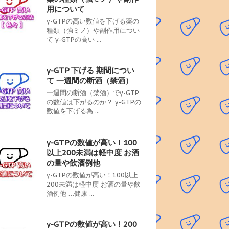
用について
γ-GTPの高い数値を下げる薬の
種類（強ミノ）や副作用につい
て γ-GTPの高い ...
γ-GTP 下げる 期間につい
て 一週間の断酒（禁酒）
一週間の断酒（禁酒）でγ-GTP
の数値は下がるのか？ γ-GTPの
数値を下げる為 ...
γ-GTPの数値が高い！100
以上200未満は軽中度 お酒
の量や飲酒例他
γ-GTPの数値が高い！100以上
200未満は軽中度 お酒の量や飲
酒例他 …健康 ...
γ-GTPの数値が高い！200