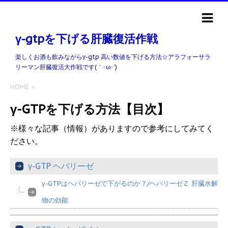
γ-gtpを下げる肝臓復活作戦
楽しくお酒も飲みながらγ-gtp 高い数値を下げる方法☆アラフォーサラ
リーマン肝臓復活大作戦です(｀･ω･´)ゞ
HOME
>
γ-GTPを下げる方法【目次】
※様々な記事（情報）がありますので参考にしてみてく
ださい。
γ-GTP ヘパリーゼ
γ-GTPはヘパリーゼで下がるのか？/ヘパリーゼＺ 肝臓水解
物の効能