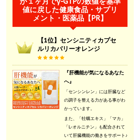
が１ヶ月でγ-GTPの数値を基準
値に戻した健康食品・サプリ
メント・医薬品【PR】
【1位】センシニティカプセ
ルリカバリーオレンジ
『肝機能が気になるあなた
へ』
「センシンレン」には肝臓など
の調子を整える力がある事がわ
かっています。
また、「牡蠣エキス」「マカ」
「L-オルニチン」も配合されて
いて肝臓機能の働きをサポート♪